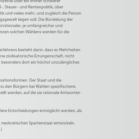
lzettel über ein immer schwerer
, Steuer- und Rentenpolitik, über
itik und vieles mehr, und zugleich die Person
ngsgewalt liegen soll. Die Bündelung der
rrationaler, je umfangreicher und
enzen solchen Wählens werden für die
fahrens besteht darin, dass es Mehrheiten
ne zivilisatorische Errungenschaft, nicht
 besonders dort ein höchst unzulängliches
sationsformen. Der Staat und die
s den Bürgern bei Wahlen spezifischere,
ellt werden, auf die sie rationale Antworten
alere Entscheidungen ermöglicht werden, als
n neokratischen Spartenstaat entwickeln.
.)