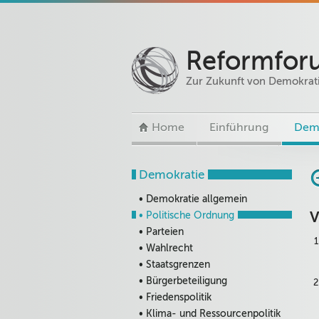
Reformfo
Zur Zukunft von Demokratie
Home
Einführung
Demo
Demokratie
• Demokratie allgemein
V
• Politische Ordnung
• Parteien
• Wahlrecht
• Staatsgrenzen
• Bürgerbeteiligung
• Friedenspolitik
• Klima- und Ressourcenpolitik