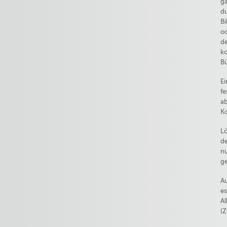
ga
du
Bi
od
de
ko
Bü
Ei
fe
ab
Ko
Lö
de
nu
g
Au
es
Al
(Z