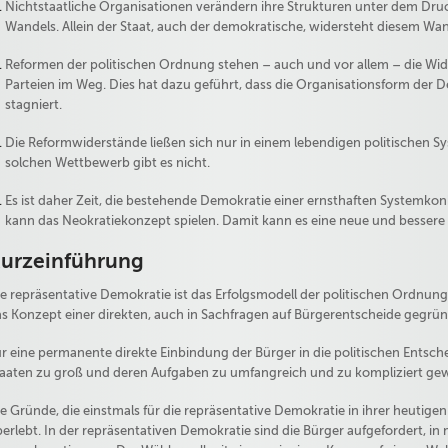
Nichtstaatliche Organisationen verändern ihre Strukturen unter dem Dru
Wandels. Allein der Staat, auch der demokratische, widersteht diesem W
Reformen der politischen Ordnung stehen – auch und vor allem – die Wide
Parteien im Weg. Dies hat dazu geführt, dass die Organisationsform der 
stagniert.
Die Reformwiderstände ließen sich nur in einem lebendigen politischen
solchen Wettbewerb gibt es nicht.
Es ist daher Zeit, die bestehende Demokratie einer ernsthaften Systemkon
kann das Neokratiekonzept spielen. Damit kann es eine neue und besser
urzeinführung
e repräsentative Demokratie ist das Erfolgsmodell der politischen Ordnung 
s Konzept einer direkten, auch in Sachfragen auf Bürgerentscheide gegrü
r eine permanente direkte Einbindung der Bürger in die politischen Entsch
aaten zu groß und deren Aufgaben zu umfangreich und zu kompliziert ge
e Gründe, die einstmals für die repräsentative Demokratie in ihrer heutig
erlebt. In der repräsentativen Demokratie sind die Bürger aufgefordert, in 