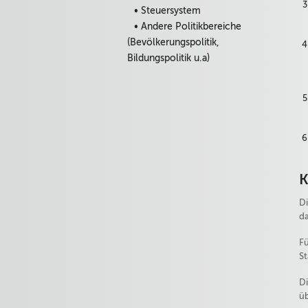
• Steuersystem
• Andere Politikbereiche
(Bevölkerungspolitik,
Bildungspolitik u.a)
K
Di
da
Fü
St
Di
üb